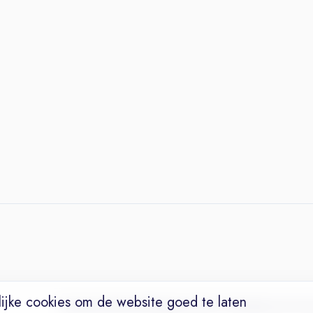
ijke cookies om de website goed te laten
Vacatures
Niches
Werkgevers
Over Ons
Maak een Suc