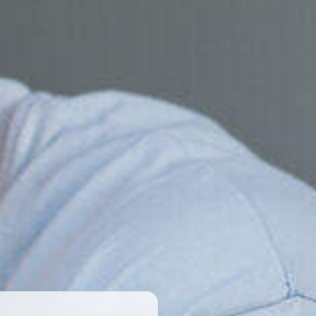
s, job-alerts en
aties op één plek.
Maak een succesvol CV