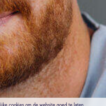
vacature
sollicit
Upload je CV
ijke cookies om de website goed te laten