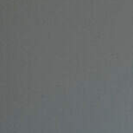
 aan, upload je
eheer al je