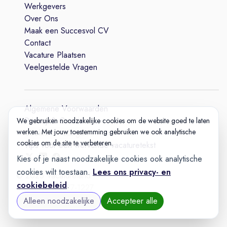
Werkgevers
Over Ons
Maak een Succesvol CV
Contact
Vacature Plaatsen
Veelgestelde Vragen
Algemene Voorwaarden
Privacy & Cookie
We gebruiken noodzakelijke cookies om de website goed te laten
werken. Met jouw toestemming gebruiken we ook analytische
Cookie-instellingen
cookies om de site te verbeteren.
Tips voor een wervende vacaturetekst
Kies of je naast noodzakelijke cookies ook analytische
cookies wilt toestaan.
Lees ons privacy- en
© 2025 Vacatureland
cookiebeleid
.
Build:
20260727-1227
Alleen noodzakelijke
Accepteer alle