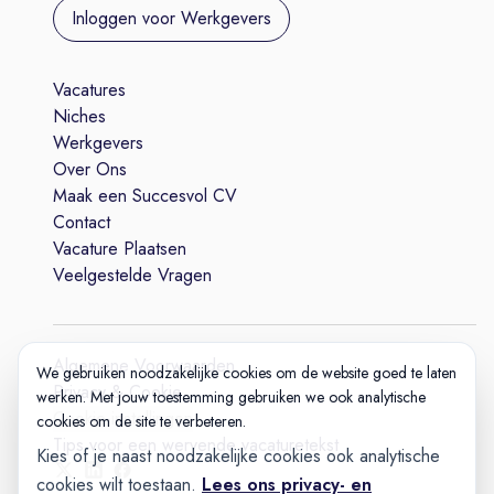
Inloggen voor Werkgevers
Vacatures
Niches
Werkgevers
Over Ons
Maak een Succesvol CV
Contact
Vacature Plaatsen
Veelgestelde Vragen
Algemene Voorwaarden
We gebruiken noodzakelijke cookies om de website goed te laten
Privacy & Cookie
werken. Met jouw toestemming gebruiken we ook analytische
Cookie-instellingen
cookies om de site te verbeteren.
Tips voor een wervende vacaturetekst
Kies of je naast noodzakelijke cookies ook analytische
cookies wilt toestaan.
Lees ons privacy- en