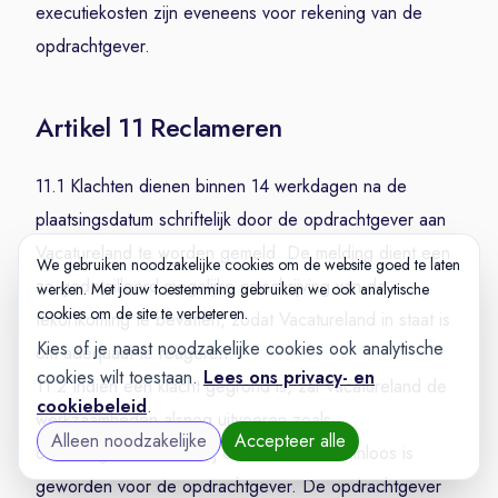
executiekosten zijn eveneens voor rekening van de
opdrachtgever.
Artikel 11 Reclameren
11.1 Klachten dienen binnen 14 werkdagen na de
plaatsingsdatum schriftelijk door de opdrachtgever aan
Vacatureland te worden gemeld. De melding dient een
We gebruiken noodzakelijke cookies om de website goed te laten
zo gedetailleerd mogelijke omschrijving van de
werken. Met jouw toestemming gebruiken we ook analytische
cookies om de site te verbeteren.
tekortkoming te bevatten, zodat Vacatureland in staat is
Kies of je naast noodzakelijke cookies ook analytische
om adequaat te reageren.
cookies wilt toestaan.
Lees ons privacy- en
11.2 Indien een klacht gegrond is, zal Vacatureland de
cookiebeleid
.
werkzaamheden alsnog uitvoeren zoals
Alleen noodzakelijke
Accepteer alle
overeengekomen, tenzij dit aantoonbaar zinloos is
geworden voor de opdrachtgever. De opdrachtgever