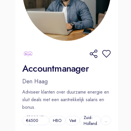
Accountmanager
Den Haag
Adviseer klanten over duurzame energie en
sluit deals met een aantrekkelijk salaris en
bonus.
€3000 tot
Zuid-
€4500
HBO
Vast
...
Holland
p/m