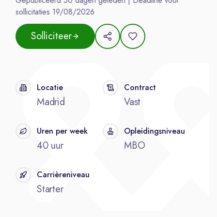
Gepubliceerd
50
dagen geleden | Deadline voor
sollicitaties
19/08/2026
Solliciteer
Locatie
Contract
Madrid
Vast
Uren per week
Opleidingsniveau
40 uur
MBO
Carrièreniveau
Starter