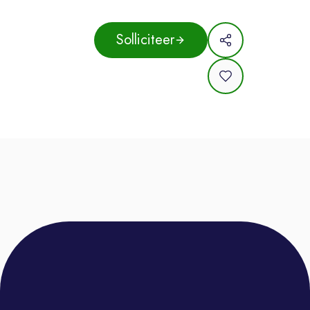
• Full-time position: 39 hours per
week
Solliciteer
• Working hours: Monday to Friday,
8-hour shifts between 07:30 and
20:00
• Salary: €20,000 gross per year,
with growth opportunities
• Fully paid initial training (3 weeks)
- Training schedule: 09:00 – 18:00
- Start date: ASAP
Requirements
• Dutch at C2 level or native
• Advanced English (minimum B2)
• Previous experience in customer
service