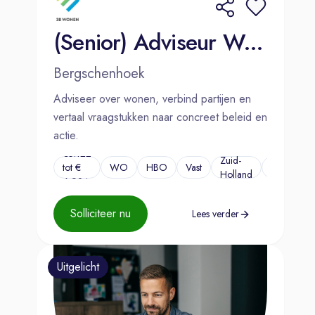
(Senior) Adviseur Wonen
Bergschenhoek
Adviseer over wonen, verbind partijen en
vertaal vraagstukken naar concreet beleid en
actie.
€5.122
Zuid-
tot €
WO
HBO
Vast
...
Holland
6.924
Solliciteer nu
Lees verder
Uitgelicht