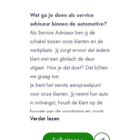
Wat ga je doen als service
adviseur binnen de automotive?
Als Service Adviseur ben jij dé
schakel tussen onze klanten en de
werkplaats. Jij zorgt ervoor dat iedere
klant met een glimlach de deur
uitgaat. Hoe je dat doet? Dat lichten
we graag toe:
Je bent het eerste aanspreekpunt
voor onze klanten. Jij neemt hun auto
in ontvangst, houdt de klant op de
hoogte van de voortgang en zorgt
Verder lezen
ervoor dat de klant tevreden naar
huis gaan.
Daarnaast ben jij dé schakel tussen