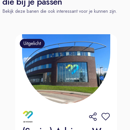
die bij je passen
begon zonder ervaring in de
Bekijk deze banen die ook interessant voor je kunnen zijn.
autobranche, maar door trainingen en
ondersteuning is hij nu uitgegroeid tot
een onmisbaar deel van het team.
Wat we van jou verwachten:
Uitgelicht
Een klantgerichte instelling en de
vaardigheid om mensen op hun
gemak te stellen.
Administratieve vaardigheden, je
houdt het overzicht en zorgt dat alles
soepel verloopt.
Flexibiliteit, want elke dag is anders
en soms moet je snel schakelen.
Wat kan je van ons verwachten?
Bij Amega kom je terecht in een