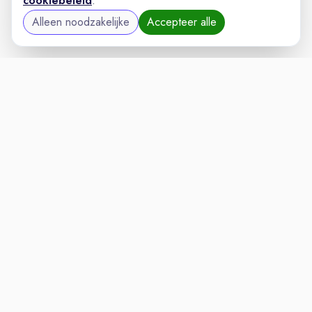
cookiebeleid
.
Alleen noodzakelijke
Accepteer alle
AUTOMOTIVEVAC
VACATURELAND
powered by
Inloggen voor Werkgevers
Vacatures
Niches