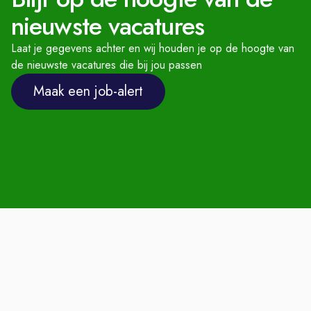
Waarom kiezen voor Amega?
nieuwste vacatures
Werken met de gaafste automerken!
Laat je gegevens achter en wij houden je op de hoogte van
Sluit je aan bij een groeiend en
de nieuwste vacatures die bij jou passen
succesvol bedrijf
Maak een job-alert
Grootste automotive dealerholding in
de regio
Financieel sterkste automotive bedrijf
van Nederland
Professionele en positieve
familiesfeer waardoor medewerkers
gemiddeld 10,5 jaar bij ons blijven
werken
8,5 medewerkers tevredenheid