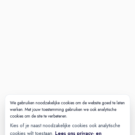
van Nederland
Professionele en positieve
familiesfeer waardoor medewerkers
gemiddeld 10,5 jaar bij ons blijven
werken
8,5 medewerkers tevredenheid
We gebruiken noodzakelijke cookies om de website goed te laten
werken. Met jouw toestemming gebruiken we ook analytische
cookies om de site te verbeteren.
Kies of je naast noodzakelijke cookies ook analytische
cookies wilt toestaan.
Lees ons privacy- en