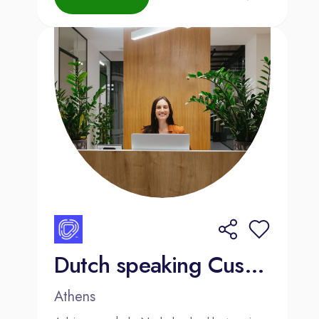
er niet alleen voor: je kunt rekenen
op de begeleiding van ervaren
collega’s.
Goede arbeidsvoorwaarden.
Denk aan een aantrekkelijk salaris,
vrije dagen (bij een fulltime
dienstverband heb je 24 vrije dagen
en 7 ATV dagen) en fijne extra’s
zoals kortingen op auto-onderdelen
en -service.
Flexibiliteit:
Hoewel het werk soms
hectisch kan zijn, proberen we altijd
rekening te houden met je
Dutch speaking Customer Advisor - Athens, Greece
persoonlijke situatie.
Athens
Over Mulder Van Mill