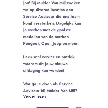
jou! Bij Mulder Van Mill zoeken
we op diverse locaties een
Service Adviseur die ons team
komt versterken. Dagelijks kun
je werken met de gaafste
modellen van de merken
Peugeot, Opel, Jeep en meer.
Lees snel verder en ontdek
waarom dit jouw nieuwe
uitdaging kan worden!
Wat ga je doen als Service
Adviseur bij Mulder Van Mill?
Verder lezen
Als Service Adviseur ben jij dé
schakel tussen onze klanten en de