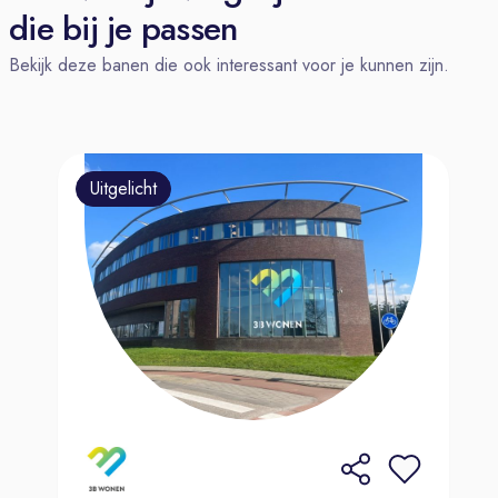
help jij de klant graag verder. Heb je
die bij je passen
op dit gebied dus al ervaring
Bekijk deze banen die ook interessant voor je kunnen zijn.
opgedaan met je (bij)baan in de
horeca, dan zoeken wij jou! Ben je in
bezig van een MBO 4-diploma, kom
je van HAVO of VWO en heb je
Uitgelicht
geen vervolgopleiding gedaan, bij
ons ben je van harte welkom, als je
maar gemotiveerd bent en wilt
groeien! Een van onze medewerkers
begon zonder ervaring in de
autobranche, maar door trainingen en
ondersteuning is hij nu uitgegroeid tot
een onmisbaar deel van het team.
Wat we van jou verwachten: