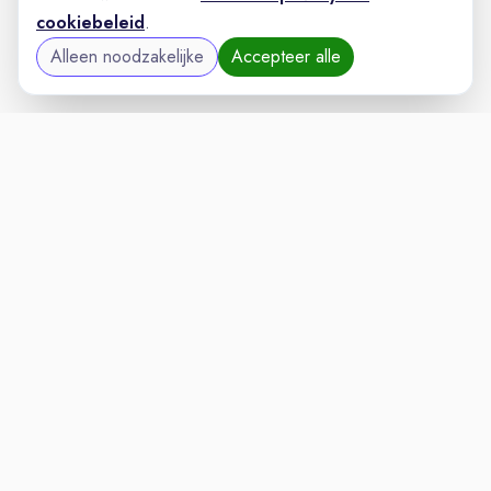
cookiebeleid
.
Alleen noodzakelijke
Accepteer alle
AUTOMOTIVEVAC
VACATURELAND
powered by
Inloggen voor Werkgevers
Vacatures
Niches