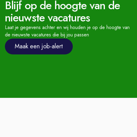
Blijf op de hoogte van de
Zuid-Holland, Noord-Brabant en
Gelderland. In totaal werken wij op
nieuwste vacatures
44 vestigingen met ruim 870
Laat je gegevens achter en wij houden je op de hoogte van
enthousiaste collega’s en zorgen wij
de nieuwste vacatures die bij jou passen
er iedere dag voor dat onze klanten
Maak een job-alert
tevreden zijn. Maar liefst 20
bedrijven maken onderdeel uit van
dealerholding Amega.
Waarom kiezen voor Amega?
Werken met de gaafste automerken!
Sluit je aan bij een groeiend en
succesvol bedrijf
Grootste automotive dealerholding in
de regio
Financieel sterkste automotive bedrijf