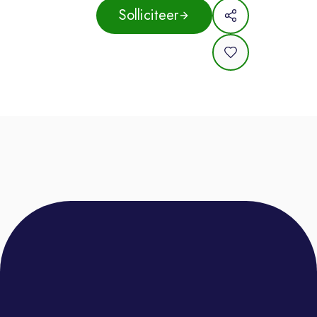
werkplaats. Jij zorgt ervoor dat iedere
Solliciteer
klant met een glimlach de deur
uitgaat. Hoe je dat doet? Dat lichten
we graag toe:
Je bent het eerste aanspreekpunt
voor onze klanten. Jij neemt hun auto
in ontvangst, houdt de klant op de
hoogte van de voortgang en zorgt
ervoor dat de klant tevreden naar
huis gaan.
Daarnaast ben jij dé schakel tussen
de werkplaats en de klant. Je bent op
de hoogte van de status van de auto
en neemt contact op met de klant
over de update.
Buiten het directe contact is ook de