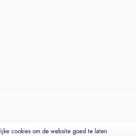
ijke cookies om de website goed te laten
Vacatures
Niches
Werkgevers
Over Ons
Maak een Suc